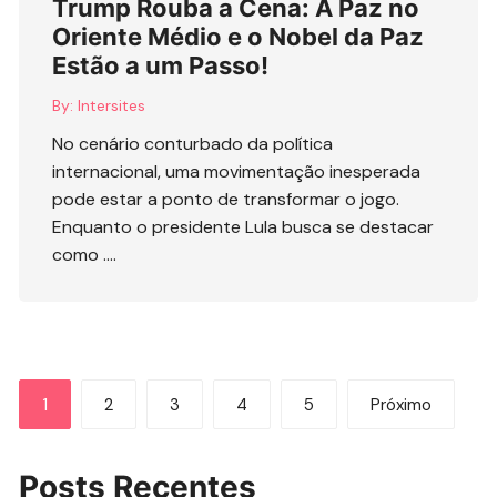
Trump Rouba a Cena: A Paz no
Oriente Médio e o Nobel da Paz
Estão a um Passo!
By:
Intersites
No cenário conturbado da política
internacional, uma movimentação inesperada
pode estar a ponto de transformar o jogo.
Enquanto o presidente Lula busca se destacar
como ….
Paginação
1
2
3
4
5
Próximo
de
posts
Posts Recentes