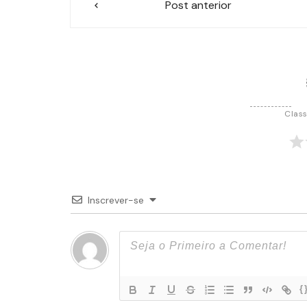
Post anterior
de
Post
Class
Inscrever-se
{