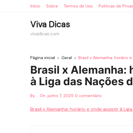
Ir
Início
Sobre
Termos de Uso
Politicas de Priv
para
o
Viva Dicas
conteúdo
vivadicas.com
Página inicial
Geral
Brasil x Alemanha: horário e
Brasil x Alemanha: h
à Liga das Nações d
By:
On:
junho 7, 2025
0 comentário
Brasil x Alemanha: horário e onde assistir à Lig
Navegação