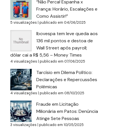
“Não Perca! Espanha x
França: Horário, Escalações e
Como Assistir!”
5 visualizações
|
publicado em 04/06/2025
Ibovespa tem leve queda aos
136 mil pontos e destoa de
Wall Street após payroll;
dólar cai a R$ 5,56 – Money Times
4 visualizações
|
publicado em 07/06/2025
Tarcísio em Dilema Político:
Declarações e Repercussões
Polêmicas
4 visualizações
|
publicado em 08/10/2025
Fraude em Licitação
Milionária em Patos: Denúncia
Atinge Sete Pessoas
3 visualizações
|
publicado em 10/05/2025