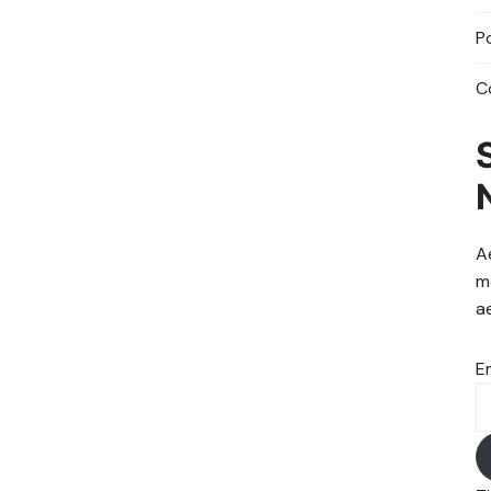
P
C
A
m
a
E