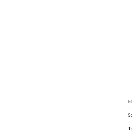
In
S
T