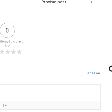
Próximo post
0
ificação do art
igo
Acessar
}
[+]