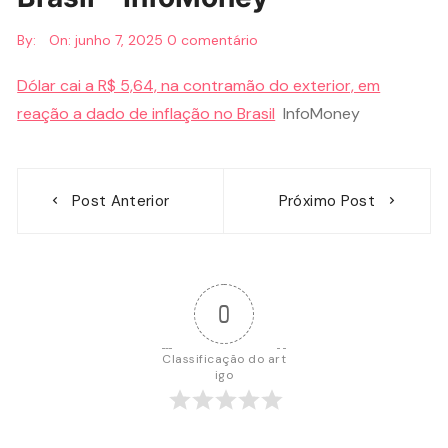
By:
On:
junho 7, 2025
0 comentário
Dólar cai a R$ 5,64, na contramão do exterior, em
reação a dado de inflação no Brasil
InfoMoney
Navegação
Post Anterior
Próximo Post
de
Post
0
Classificação do art
igo