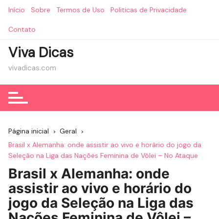
Ir
Início
Sobre
Termos de Uso
Politicas de Privacidade
para
o
Contato
conteúdo
Viva Dicas
vivadicas.com
Página inicial
Geral
Brasil x Alemanha: onde assistir ao vivo e horário do jogo da
Seleção na Liga das Nações Feminina de Vôlei – No Ataque
Brasil x Alemanha: onde
assistir ao vivo e horário do
jogo da Seleção na Liga das
Nações Feminina de Vôlei –