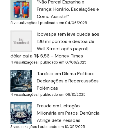
“Não Perca! Espanha x
França: Horário, Escalações e
Como Assistir!”
5 visualizações
|
publicado em 04/06/2025
Ibovespa tem leve queda aos
136 mil pontos e destoa de
Wall Street após payroll;
dólar cai a R$ 5,56 – Money Times
4 visualizações
|
publicado em 07/06/2025
Tarcísio em Dilema Político:
Declarações e Repercussões
Polêmicas
4 visualizações
|
publicado em 08/10/2025
Fraude em Licitação
Milionária em Patos: Denúncia
Atinge Sete Pessoas
3 visualizações
|
publicado em 10/05/2025