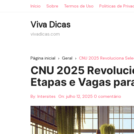
Ir
Início
Sobre
Termos de Uso
Politicas de Priv
para
o
Viva Dicas
conteúdo
vivadicas.com
Página inicial
Geral
CNU 2025 Revoluciona Sele
CNU 2025 Revoluci
Etapas e Vagas par
By:
Intersites
On:
julho 12, 2025
0 comentário