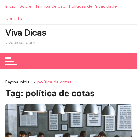
Ir
Início
Sobre
Termos de Uso
Politicas de Privacidade
para
o
Contato
conteúdo
Viva Dicas
vivadicas.com
Página inicial
política de cotas
Tag:
política de cotas