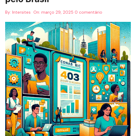
By:
Intersites
On:
março 29, 2025
0 comentário