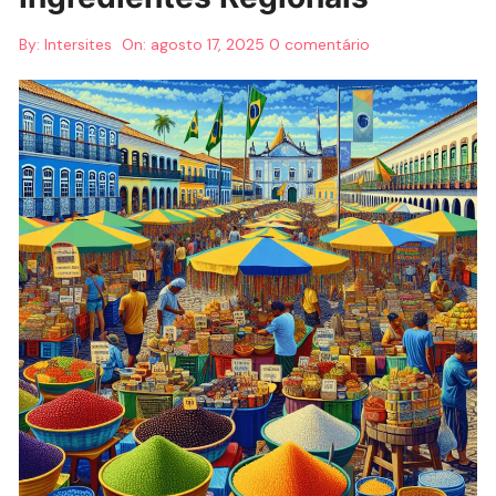
By:
Intersites
On:
agosto 17, 2025
0 comentário