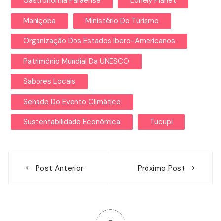
Gastronomia Paraense
Lonely Planet
Maniçoba
Ministério Do Turismo
Organização Dos Estados Ibero-Americanos
Patrimônio Mundial Da UNESCO
Sabores Locais
Senado Do Evento Climático
Sustentabilidade Econômica
Tucupi
Navegação
Post Anterior
Próximo Post
de
Post