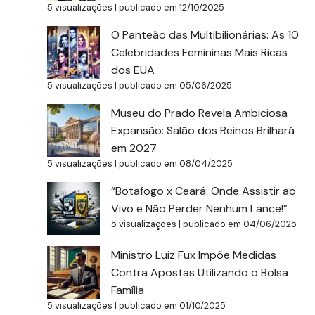
5 visualizações
|
publicado em 12/10/2025
O Panteão das Multibilionárias: As 10
Celebridades Femininas Mais Ricas
dos EUA
5 visualizações
|
publicado em 05/06/2025
Museu do Prado Revela Ambiciosa
Expansão: Salão dos Reinos Brilhará
em 2027
5 visualizações
|
publicado em 08/04/2025
“Botafogo x Ceará: Onde Assistir ao
Vivo e Não Perder Nenhum Lance!”
5 visualizações
|
publicado em 04/06/2025
Ministro Luiz Fux Impõe Medidas
Contra Apostas Utilizando o Bolsa
Família
5 visualizações
|
publicado em 01/10/2025