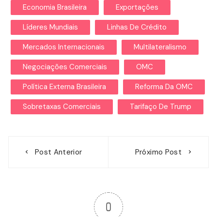
Economia Brasileira
Exportações
Líderes Mundiais
Linhas De Crédito
Mercados Internacionais
Multilateralismo
Negociações Comerciais
OMC
Política Externa Brasileira
Reforma Da OMC
Sobretaxas Comerciais
Tarifaço De Trump
Navegação
Post Anterior
Próximo Post
de
Post
0