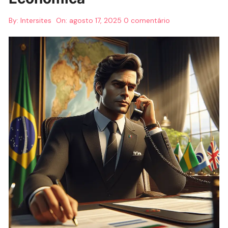
By:
Intersites
On:
agosto 17, 2025
0 comentário