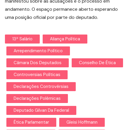
manifestou sobre as acusações e o processo em
andamento. O espaço permanece aberto esperando
uma posição oficial por parte do deputado.
13º Salário
Aliança Política
Arrependimento Político
Câmara Dos Deputados
Conselho De Ética
Controversias Políticas
Declarações Controvérsias
Declarações Polêmicas
Deputado Gilvan Da Federal
Ética Parlamentar
Gleisi Hoffmann