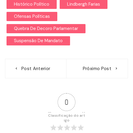
Histórico Político
Lindbergh Farias
Ofensas Políticas
Quebra De Decoro Parlamentar
Suspensão De Mandato
Navegação
Post Anterior
Próximo Post
de
Post
0
Classificação do art
igo