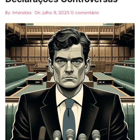
By:
Intersites
On:
julho 9, 2025
0 comentário