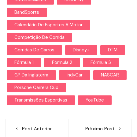
BandSports
Calendário De Esportes A Motor
Competição De Corrida
Corridas De Carros
Disney+
DTM
Fórmula 1
Fórmula 2
Fórmula 3
GP Da Inglaterra
IndyCar
NASCAR
Porsche Carrera Cup
Transmissões Esportivas
YouTube
Navegação
Post Anterior
Próximo Post
de