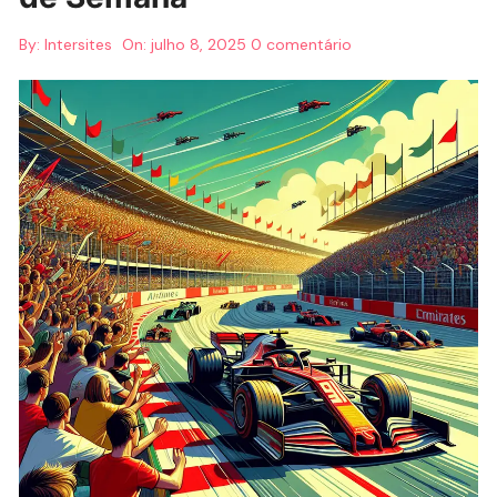
By:
Intersites
On:
julho 8, 2025
0 comentário