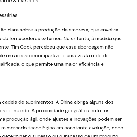
nal de Steve Jobs.
essárias
são clara sobre a produção da empresa, que envolvia
 de fornecedores externos. No entanto, à medida que
ente, Tim Cook percebeu que essa abordagem não
pple um acesso incomparável a uma vasta rede de
ificada, o que permite uma maior eficiência e
s
 cadeia de suprimentos. A China abriga alguns dos
os do mundo. A proximidade geográfica entre os
ma produção ágil, onde ajustes e inovações podem ser
m um mercado tecnológico em constante evolução, onde
 determinar o sucesso ou o fracasso de um produto.