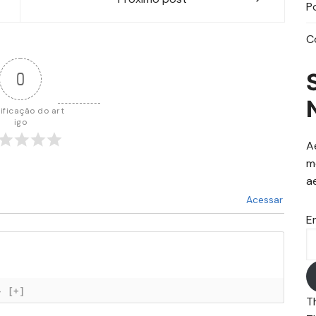
P
C
0
ificação do art
igo
A
m
a
Acessar
E
}
[+]
T