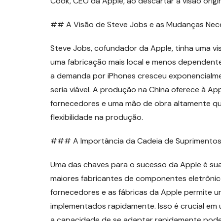
Cook, CEO da Apple, ao descartar a visão origi
## A Visão de Steve Jobs e as Mudanças Nec
Steve Jobs, cofundador da Apple, tinha uma vi
uma fabricação mais local e menos dependente
a demanda por iPhones cresceu exponencialm
seria viável. A produção na China oferece à A
fornecedores e uma mão de obra altamente qual
flexibilidade na produção.
### A Importância da Cadeia de Suprimento
Uma das chaves para o sucesso da Apple é sua
maiores fabricantes de componentes eletrônic
fornecedores e as fábricas da Apple permite u
implementados rapidamente. Isso é crucial e
a capacidade de se adaptar rapidamente pode