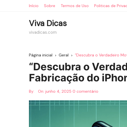
Ir
Início
Sobre
Termos de Uso
Politicas de Priv
para
o
Viva Dicas
conteúdo
vivadicas.com
Página inicial
Geral
“Descubra o Verdadeiro Mot
“Descubra o Verdad
Fabricação do iPho
By:
On:
junho 4, 2025
0 comentário