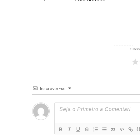
de
Post
Class
Inscrever-se
{