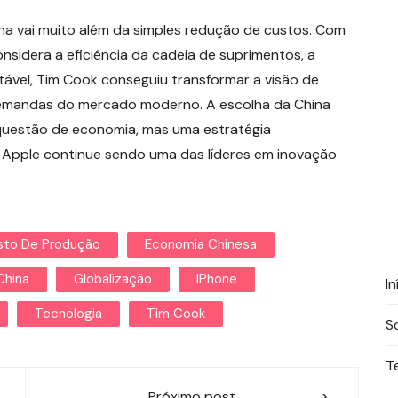
ina vai muito além da simples redução de custos. Com
nsidera a eficiência da cadeia de suprimentos, a
ável, Tim Cook conseguiu transformar a visão de
demandas do mercado moderno. A escolha da China
uestão de economia, mas uma estratégia
 Apple continue sendo uma das líderes em inovação
sto De Produção
Economia Chinesa
China
Globalização
IPhone
In
Tecnologia
Tim Cook
S
T
Próximo post