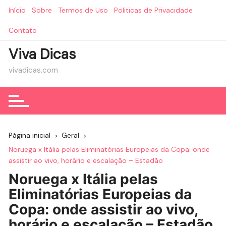
Ir
Início
Sobre
Termos de Uso
Politicas de Privacidade
para
o
Contato
conteúdo
Viva Dicas
vivadicas.com
Página inicial
Geral
Noruega x Itália pelas Eliminatórias Europeias da Copa: onde
assistir ao vivo, horário e escalação – Estadão
Noruega x Itália pelas
Eliminatórias Europeias da
Copa: onde assistir ao vivo,
horário e escalação – Estadão