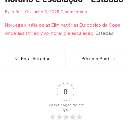
By:
rafael
On:
junho 6, 2025
0 comentário
Noruega x Itália pelas Eliminatórias Europeias da Copa:
onde assistir ao vivo, horário e escalação
Estadão
Navegação
Post Anterior
Próximo Post
de
Post
0
Classificação do art
igo