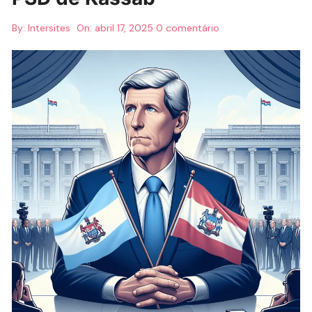
By:
Intersites
On:
abril 17, 2025
0 comentário