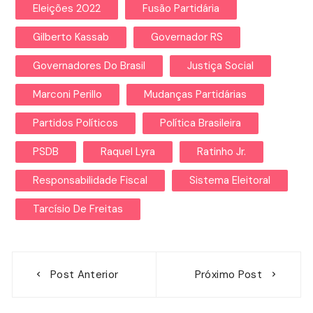
Eleições 2022
Fusão Partidária
Gilberto Kassab
Governador RS
Governadores Do Brasil
Justiça Social
Marconi Perillo
Mudanças Partidárias
Partidos Políticos
Política Brasileira
PSDB
Raquel Lyra
Ratinho Jr.
Responsabilidade Fiscal
Sistema Eleitoral
Tarcísio De Freitas
Navegação
Post Anterior
Próximo Post
de
Post