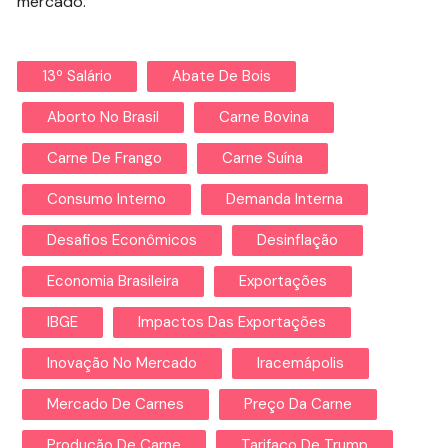
mercado.
13º Salário
Abate De Bois
Aborto No Brasil
Carne Bovina
Carne De Frango
Carne Suína
Consumo Interno
Demanda Interna
Desafios Econômicos
Desinflação
Economia Brasileira
Exportações
IBGE
Impactos Das Exportações
Inovação No Mercado
Iracemápolis
Mercado De Carnes
Preço Da Carne
Produção De Carne
Tarifaço De Trump