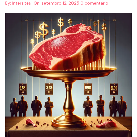
By:
Intersites
On:
setembro 12, 2025
0 comentário