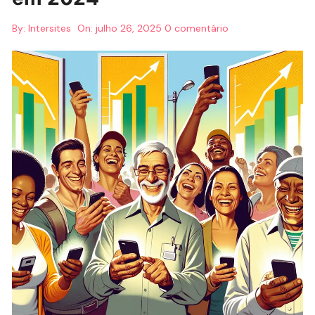
By:
Intersites
On:
julho 26, 2025
0 comentário