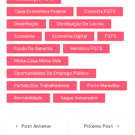
Caixa Econômica Federal
Consulta FGTS
Desinflação
Distribuição De Lucros
Economia
Economia Digital
FGTS
Fundo De Garantia
Histórico FGTS
Minha Casa Minha Vida
Oportunidades De Emprego Público
Partido Dos Trabalhadores
Porto Maravilha
Rentabilidade
Saque Aniversário
Navegação
Post Anterior
Próximo Post
de