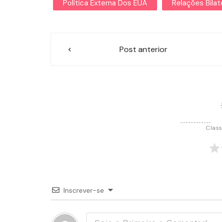
Política Externa Dos EUA
Relações Bilat
Navegação
Post anterior
de
Post
Class
Inscrever-se