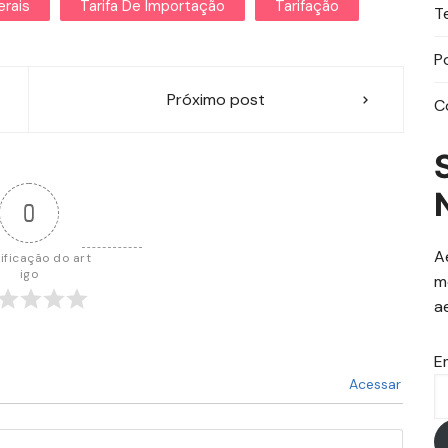
erais
Tarifa De Importação
Tarifação
T
P
Próximo post
C
0
A
ificação do art
igo
m
a
E
Acessar