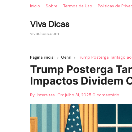
Ir
Início
Sobre
Termos de Uso
Politicas de Priv
para
o
Viva Dicas
conteúdo
vivadicas.com
Página inicial
Geral
Trump Posterga Tarifaço ao 
Trump Posterga Tari
Impactos Dividem O
By:
Intersites
On:
julho 31, 2025
0 comentário