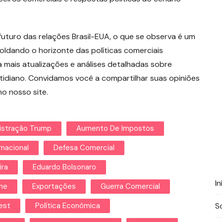
uturo das relações Brasil-EUA, o que se observa é um
oldando o horizonte das políticas comerciais
 mais atualizações e análises detalhadas sobre
tidiano. Convidamos você a compartilhar suas opiniões
o nosso site.
istração Trump
Aumento De Impostos
rnacional
Defesa Comercial
ira
Eduardo Bolsonaro
In
ne
Exportações
Guerra Comercial
est
Política Econômica
S