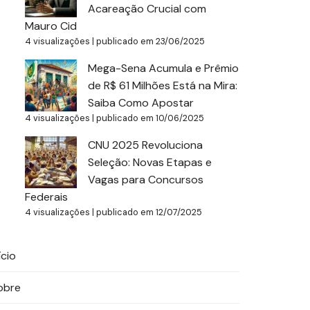
Acareação Crucial com
Mauro Cid
4 visualizações
|
publicado em 23/06/2025
Mega-Sena Acumula e Prêmio
de R$ 61 Milhões Está na Mira:
Saiba Como Apostar
4 visualizações
|
publicado em 10/06/2025
CNU 2025 Revoluciona
Seleção: Novas Etapas e
Vagas para Concursos
Federais
4 visualizações
|
publicado em 12/07/2025
ício
obre