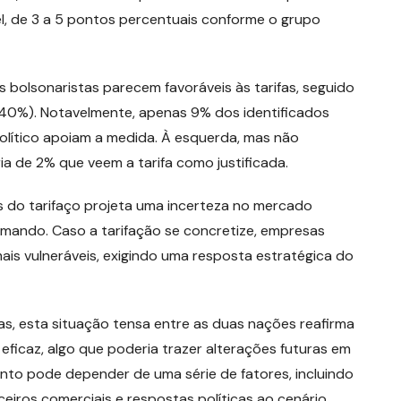
l, de 3 a 5 pontos percentuais conforme o grupo
bolsonaristas parecem favoráveis às tarifas, seguido
(40%). Notavelmente, apenas 9% dos identificados
olítico apoiam a medida. À esquerda, mas não
ia de 2% que veem a tarifa como justificada.
s do tarifaço projeta uma incerteza no mercado
ximando. Caso a tarifação se concretize, empresas
ais vulneráveis, exigindo uma resposta estratégica do
as, esta situação tensa entre as duas nações reafirma
ficaz, algo que poderia trazer alterações futuras em
vento pode depender de uma série de fatores, incluindo
ceiros comerciais e respostas políticas ao cenário