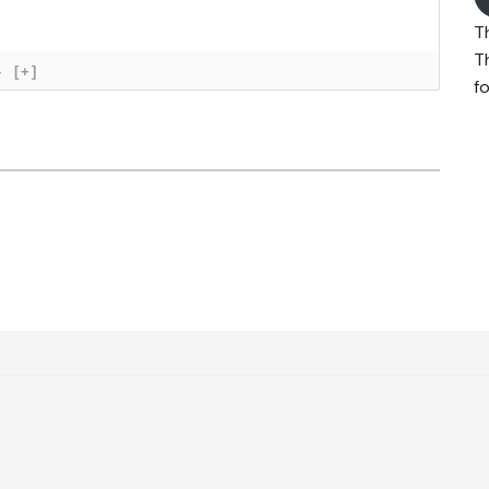
T
T
}
[+]
fo