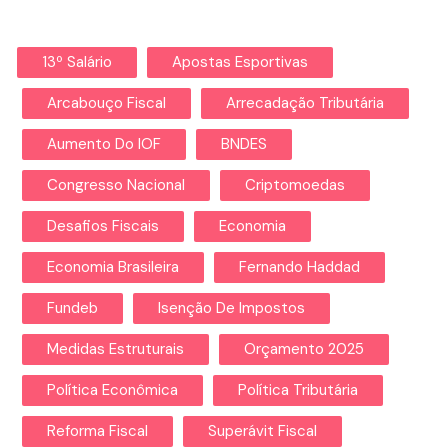
13º Salário
Apostas Esportivas
Arcabouço Fiscal
Arrecadação Tributária
Aumento Do IOF
BNDES
Congresso Nacional
Criptomoedas
Desafios Fiscais
Economia
Economia Brasileira
Fernando Haddad
Fundeb
Isenção De Impostos
Medidas Estruturais
Orçamento 2025
Política Econômica
Política Tributária
Reforma Fiscal
Superávit Fiscal