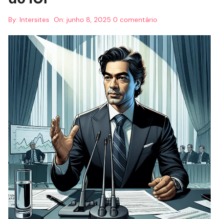
By:
Intersites
On:
junho 8, 2025
0 comentário