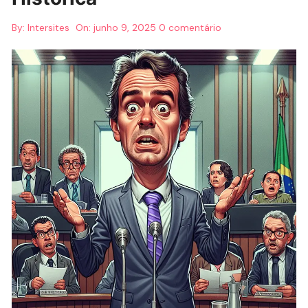
By:
Intersites
On:
junho 9, 2025
0 comentário