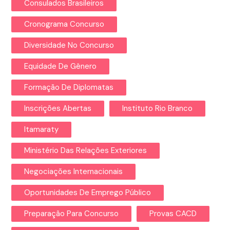
Consulados Brasileiros
Cronograma Concurso
Diversidade No Concurso
Equidade De Gênero
Formação De Diplomatas
Inscrições Abertas
Instituto Rio Branco
Itamaraty
Ministério Das Relações Exteriores
Negociações Internacionais
Oportunidades De Emprego Público
Preparação Para Concurso
Provas CACD