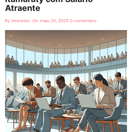
Atraente
By:
Intersites
On:
maio 20, 2025
0 comentário