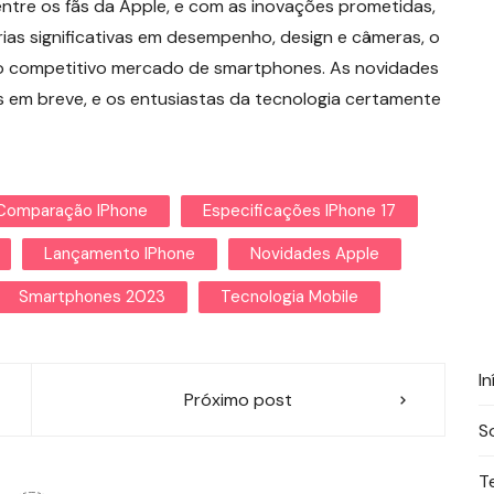
ntre os fãs da Apple, e com as inovações prometidas,
ias significativas em desempenho, design e câmeras, o
o competitivo mercado de smartphones. As novidades
s em breve, e os entusiastas da tecnologia certamente
Comparação IPhone
Especificações IPhone 17
Lançamento IPhone
Novidades Apple
Smartphones 2023
Tecnologia Mobile
In
Próximo post
S
T