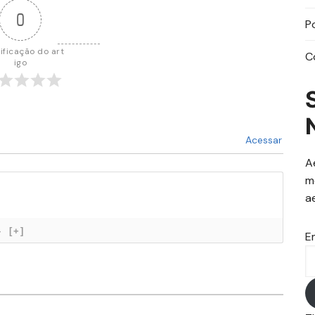
0
P
ificação do art
C
igo
Acessar
A
m
a
}
[+]
E