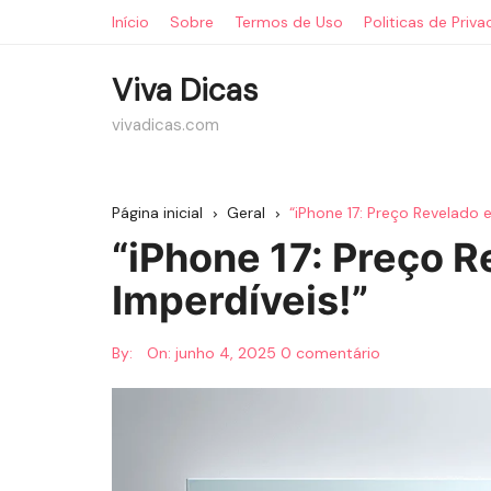
Ir
Início
Sobre
Termos de Uso
Politicas de Priv
para
o
Viva Dicas
conteúdo
vivadicas.com
Página inicial
Geral
“iPhone 17: Preço Revelado 
“iPhone 17: Preço 
Imperdíveis!”
By:
On:
junho 4, 2025
0 comentário