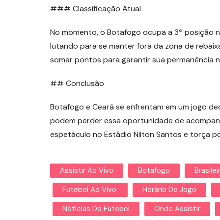
### Classificação Atual
No momento, o Botafogo ocupa a 3ª posição na
lutando para se manter fora da zona de rebaixa
somar pontos para garantir sua permanência na
## Conclusão
Botafogo e Ceará se enfrentam em um jogo dec
podem perder essa oportunidade de acompanha
espetáculo no Estádio Nilton Santos e torça po
Assistir Ao Vivo
Botafogo
Brasilei
Futebol Ao Vivo.
Horário Do Jogo
Notícias Do Futebol
Onde Assistir