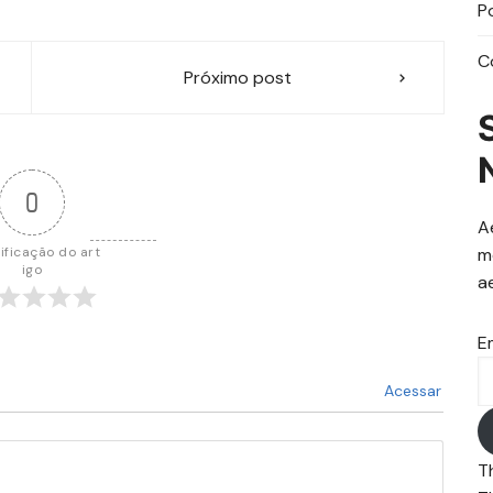
P
C
Próximo post
0
A
ificação do art
m
igo
a
E
Acessar
T