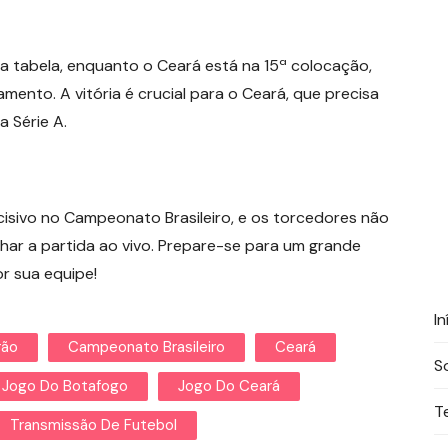
 tabela, enquanto o Ceará está na 15ª colocação,
mento. A vitória é crucial para o Ceará, que precisa
 Série A.
isivo no Campeonato Brasileiro, e os torcedores não
r a partida ao vivo. Prepare-se para um grande
r sua equipe!
In
rão
Campeonato Brasileiro
Ceará
S
Jogo Do Botafogo
Jogo Do Ceará
T
Transmissão De Futebol