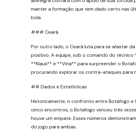
alvinegra contará com o apoio de sua torcida p
manter a formação que tem dado certo nas últi
bola.
### Ceará
Por outro lado, o Ceará luta para se afastar d
positivo. A equipe, sob o comando do técnico
**Klaus** e **Vina** para surpreender o Botaf
procurando explorar os contra-ataques para m
## Dados e Estatísticas
Historicamente, o confronto entre Botafogo e 
cinco encontros, o Botafogo venceu três vezes
houve um empate. Esses números demonstram a
do jogo para ambas.