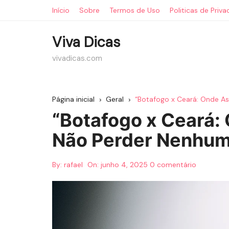
Ir
Início
Sobre
Termos de Uso
Politicas de Priv
para
o
Viva Dicas
conteúdo
vivadicas.com
Página inicial
Geral
“Botafogo x Ceará: Onde As
“Botafogo x Ceará: 
Não Perder Nenhum
By:
rafael
On:
junho 4, 2025
0 comentário