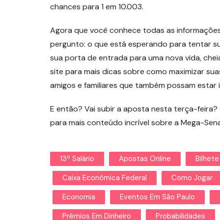
chances para 1 em 10.003.
Agora que você conhece todas as informações 
pergunto: o que está esperando para tentar 
sua porta de entrada para uma nova vida, cheia
site para mais dicas sobre como maximizar sua
amigos e familiares que também possam estar i
E então? Vai subir a aposta nesta terça-feira
para mais conteúdo incrível sobre a Mega-Sena
13º Salário
Apostas Online
Bilhete
Caixa Econômica Federal
Como Jogar
Economia
Eventos Em São Paulo
Prêmios Em Dinheiro
Probabilidades