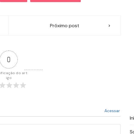
Próximo post
0
ificação do art
igo
Acessar
In
S