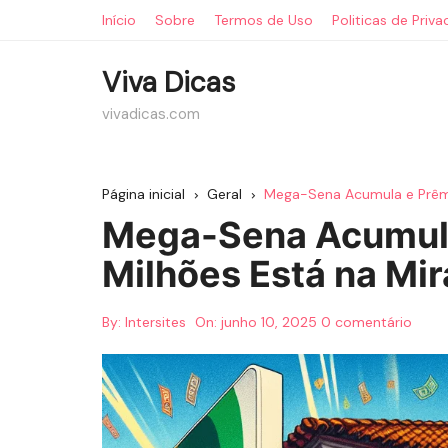
Ir
Início
Sobre
Termos de Uso
Politicas de Priv
para
o
Viva Dicas
conteúdo
vivadicas.com
Página inicial
Geral
Mega-Sena Acumula e Prêmi
Mega-Sena Acumula
Milhões Está na Mi
By:
Intersites
On:
junho 10, 2025
0 comentário