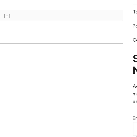
T
}
[+]
P
C
A
m
a
E