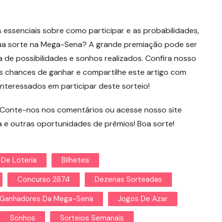
essenciais sobre como participar e as probabilidades,
sua sorte na Mega-Sena? A grande premiação pode ser
 de possibilidades e sonhos realizados. Confira nosso
s chances de ganhar e compartilhe este artigo com
nteressados em participar deste sorteio!
? Conte-nos nos comentários ou acesse nosso site
 e outras oportunidades de prêmios! Boa sorte!
 De Loteria
Bilhetes
Concurso 2874
Dezenas Sorteadas
Ganhadores Da Mega-Sena
Jogos De Azar
Sonhos
Sorteios Semanais