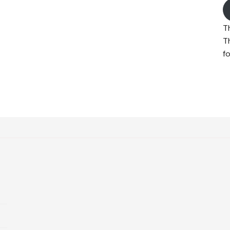
T
T
fo