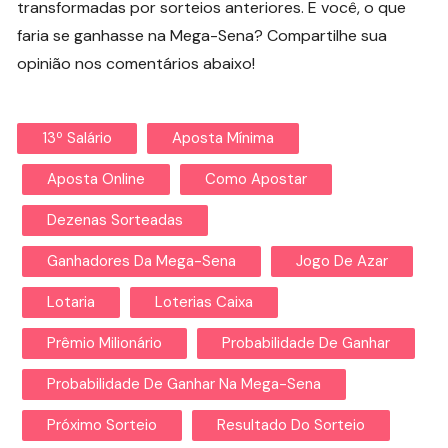
transformadas por sorteios anteriores. E você, o que
faria se ganhasse na Mega-Sena? Compartilhe sua
opinião nos comentários abaixo!
13º Salário
Aposta Mínima
Aposta Online
Como Apostar
Dezenas Sorteadas
Ganhadores Da Mega-Sena
Jogo De Azar
Lotaria
Loterias Caixa
Prêmio Milionário
Probabilidade De Ganhar
Probabilidade De Ganhar Na Mega-Sena
Próximo Sorteio
Resultado Do Sorteio