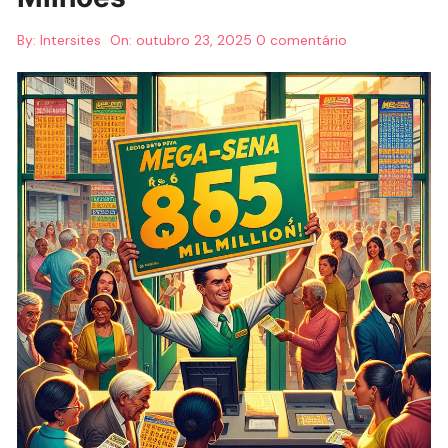
By:
Intersites
On:
outubro 23, 2025
0 comentário