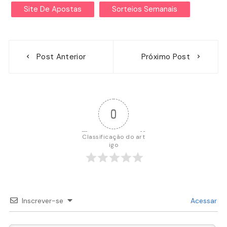
Site De Apostas
Sorteios Semanais
Navegação
Post Anterior
Próximo Post
de
Post
0
Classificação do art
igo
Inscrever-se
Acessar