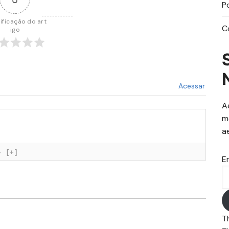
P
ificação do art
C
igo
Acessar
A
m
a
}
[+]
E
T