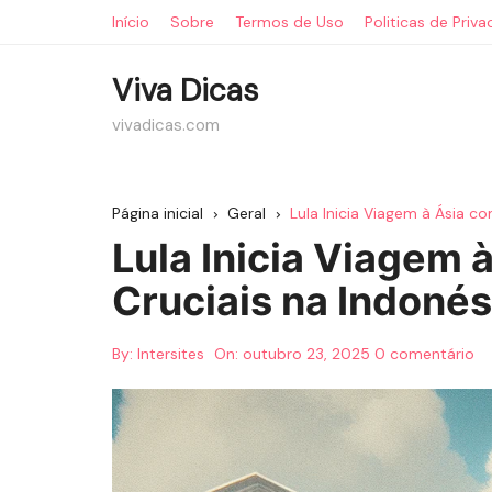
Ir
Início
Sobre
Termos de Uso
Politicas de Priv
para
o
Viva Dicas
conteúdo
vivadicas.com
Página inicial
Geral
Lula Inicia Viagem à Ásia c
Lula Inicia Viagem 
Cruciais na Indonés
By:
Intersites
On:
outubro 23, 2025
0 comentário