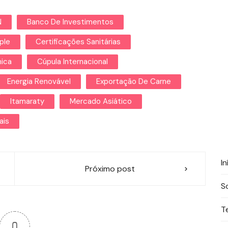
N
Banco De Investimentos
ple
Certificações Sanitárias
ica
Cúpula Internacional
Energia Renovável
Exportação De Carne
Itamaraty
Mercado Asiático
ais
In
Próximo post
S
T
0