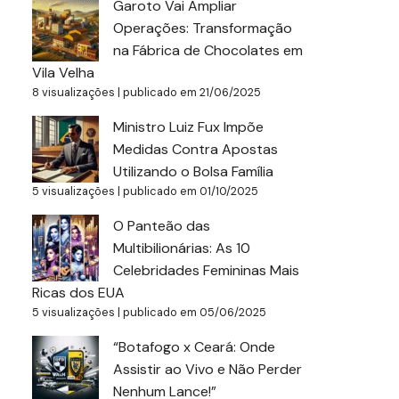
Garoto Vai Ampliar
Operações: Transformação
na Fábrica de Chocolates em
Vila Velha
8 visualizações
|
publicado em 21/06/2025
Ministro Luiz Fux Impõe
Medidas Contra Apostas
Utilizando o Bolsa Família
5 visualizações
|
publicado em 01/10/2025
O Panteão das
Multibilionárias: As 10
Celebridades Femininas Mais
Ricas dos EUA
5 visualizações
|
publicado em 05/06/2025
“Botafogo x Ceará: Onde
Assistir ao Vivo e Não Perder
Nenhum Lance!”