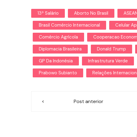
13º Salário
Aborto No Brasil
ASEA
Brasil Comércio Internacional
Celular Ap
Comércio Agrícola
Cooperacao Econom
Diplomacia Brasileira
Donald Trump
GP Da Indonésia
Infrastrutura Verde
Prabowo Subianto
Relações Internacion
Navegação
Post anterior
de
Post