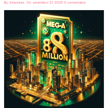
By:
Intersites
On:
setembro 27, 2025
0 comentário