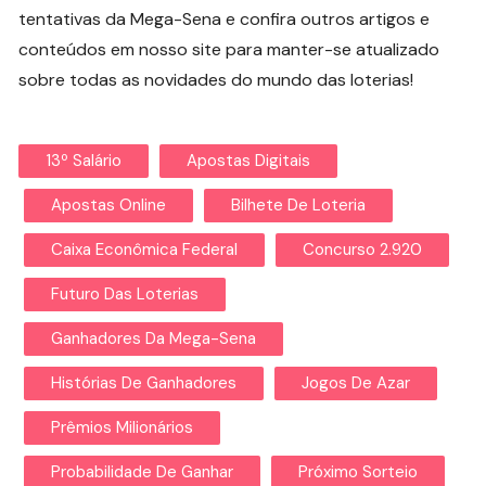
tentativas da Mega-Sena e confira outros artigos e
conteúdos em nosso site para manter-se atualizado
sobre todas as novidades do mundo das loterias!
13º Salário
Apostas Digitais
Apostas Online
Bilhete De Loteria
Caixa Econômica Federal
Concurso 2.920
Futuro Das Loterias
Ganhadores Da Mega-Sena
Histórias De Ganhadores
Jogos De Azar
Prêmios Milionários
Probabilidade De Ganhar
Próximo Sorteio