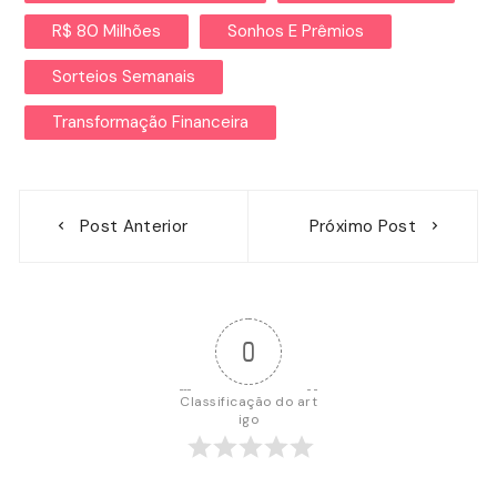
R$ 80 Milhões
Sonhos E Prêmios
Sorteios Semanais
Transformação Financeira
Navegação
Post Anterior
Próximo Post
de
Post
0
Classificação do art
igo