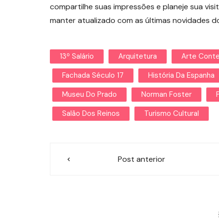
compartilhe suas impressões e planeje sua visi
manter atualizado com as últimas novidades d
13º Salário
Arquitetura
Arte Cont
Fachada Século 17
História Da Espanha
Museu Do Prado
Norman Foster
Salão Dos Reinos
Turismo Cultural
Navegação
Post anterior
de
Post