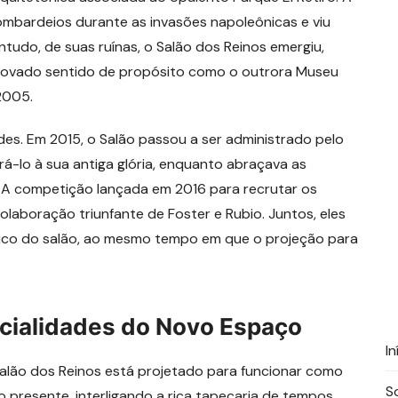
ombardeios durante as invasões napoleônicas e viu
tudo, de suas ruínas, o Salão dos Reinos emergiu,
novado sentido de propósito como o outrora Museu
2005.
es. Em 2015, o Salão passou a ser administrado pelo
á-lo à sua antiga glória, enquanto abraçava as
 A competição lançada em 2016 para recrutar os
olaboração triunfante de Foster e Rubio. Juntos, eles
rico do salão, ao mesmo tempo em que o projeção para
ncialidades do Novo Espaço
In
alão dos Reinos está projetado para funcionar como
S
presente, interligando a rica tapeçaria de tempos