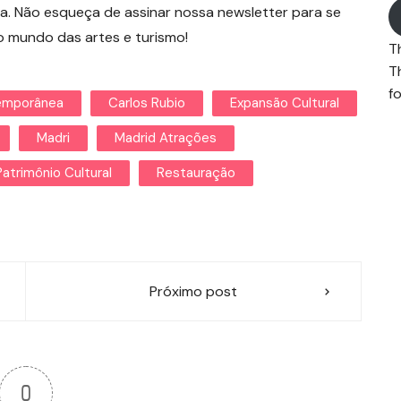
ta. Não esqueça de assinar nossa newsletter para se
o mundo das artes e turismo!
T
T
fo
emporânea
Carlos Rubio
Expansão Cultural
Madri
Madrid Atrações
Patrimônio Cultural
Restauração
Próximo post
0