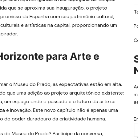
da que se aproxima sua inauguração, o projeto
T
romisso da Espanha com seu patrimônio cultural,
lturais e artísticas na capital, proporcionando um
P
pirador.
C
orizonte para Arte e
mar o Museu do Prado, as expectativas estão em alta.
A
 do que uma adição ao projeto arquitetônico existente;
m
iva, um espaço onde o passado e o futuro da arte se
a
a e inovação. Este novo capítulo não é apenas uma
o do poder duradouro da criatividade humana.
E
as do Museu do Prado? Participe da conversa,