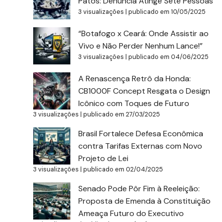
Patos: Denúncia Atinge Sete Pessoas
3 visualizações
|
publicado em 10/05/2025
“Botafogo x Ceará: Onde Assistir ao
Vivo e Não Perder Nenhum Lance!”
3 visualizações
|
publicado em 04/06/2025
A Renascença Retrô da Honda:
CB1000F Concept Resgata o Design
Icônico com Toques de Futuro
3 visualizações
|
publicado em 27/03/2025
Brasil Fortalece Defesa Econômica
contra Tarifas Externas com Novo
Projeto de Lei
3 visualizações
|
publicado em 02/04/2025
Senado Pode Pôr Fim à Reeleição:
Proposta de Emenda à Constituição
Ameaça Futuro do Executivo