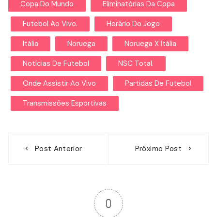
Copa Do Mundo
Eliminatórias Da Copa
Futebol Ao Vivo.
Horário Do Jogo
Itália
Noruega
Noruega X Itália
Notícias De Futebol
NSC Total.
Onde Assistir Ao Vivo
Partidas De Futebol
Transmissões Esportivas
Navegação
Post Anterior
Próximo Post
de
Post
0