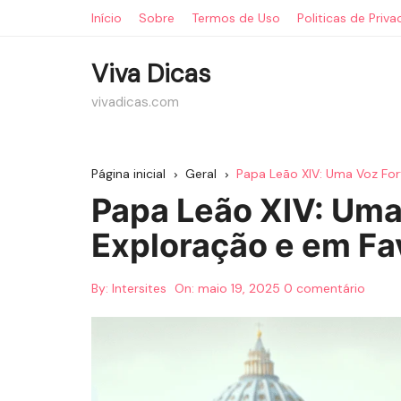
Ir
Início
Sobre
Termos de Uso
Politicas de Priv
para
o
Viva Dicas
conteúdo
vivadicas.com
Página inicial
Geral
Papa Leão XIV: Uma Voz For
Papa Leão XIV: Uma
Exploração e em Fa
By:
Intersites
On:
maio 19, 2025
0 comentário