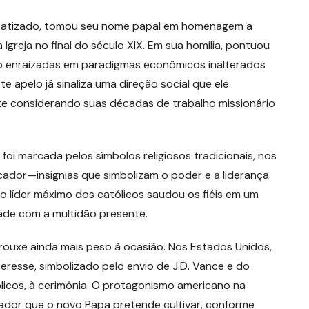
i batizado, tomou seu nome papal em homenagem a
a Igreja no final do século XIX. Em sua homilia, pontuou
stão enraizadas em paradigmas econômicos inalterados
e apelo já sinaliza uma direção social que ele
te considerando suas décadas de trabalho missionário
 foi marcada pelos símbolos religiosos tradicionais, nos
cador—insígnias que simbolizam o poder e a liderança
o, o líder máximo dos católicos saudou os fiéis em um
ade com a multidão presente.
trouxe ainda mais peso à ocasião. Nos Estados Unidos,
teresse, simbolizado pelo envio de J.D. Vance e do
licos, à cerimônia. O protagonismo americano na
cador que o novo Papa pretende cultivar, conforme