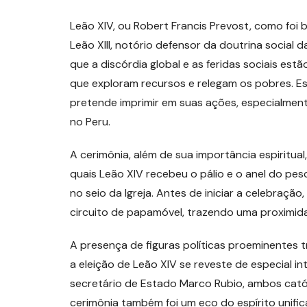
Leão XIV, ou Robert Francis Prevost, como fo
Leão XIII, notório defensor da doutrina social d
que a discórdia global e as feridas sociais e
que exploram recursos e relegam os pobres. Est
pretende imprimir em suas ações, especialmen
no Peru.
A cerimônia, além de sua importância espiritual,
quais Leão XIV recebeu o pálio e o anel do pes
no seio da Igreja. Antes de iniciar a celebraçã
circuito de papamóvel, trazendo uma proximid
A presença de figuras políticas proeminentes 
a eleição de Leão XIV se reveste de especial in
secretário de Estado Marco Rubio, ambos cató
cerimônia também foi um eco do espírito unifi