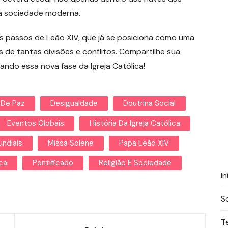
sa sociedade moderna.
 passos de Leão XIV, que já se posiciona como uma
s de tantas divisões e conflitos. Compartilhe sua
ndo essa nova fase da Igreja Católica!
 De Paz
Desigualdade
Doutrina Social
Eventos Globais
História Da Igreja Católica
undiais
Missa Solene
Papa Leão XIV
ica
Pontificado
Religião E Sociedade
In
S
T