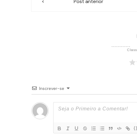
Post anterior
de
Post
Class
Inscrever-se
{