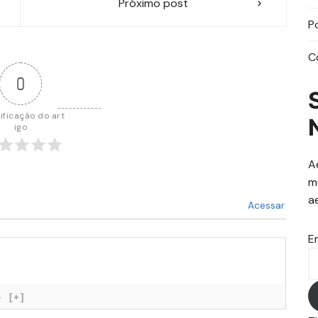
Próximo post
P
C
0
ificação do art
igo
A
m
a
Acessar
E
}
[+]