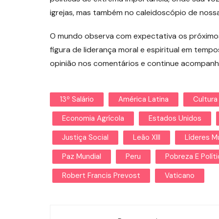
igrejas, mas também no caleidoscópio de nos
O mundo observa com expectativa os próximos
figura de liderança moral e espiritual em tempo
opinião nos comentários e continue acompanha
13º Salário
América Latina
Cultura
Economia Agrícola
Estados Unidos
Justiça Social
Leão XIII
Líderes M
Paz Mundial
Peru
Pobreza E Polít
Robert Francis Prevost
Vaticano
Navegação