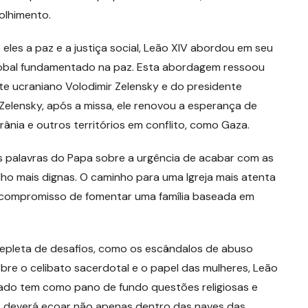
olhimento.
eles a paz e a justiça social, Leão XIV abordou em seu
lobal fundamentado na paz. Esta abordagem ressoou
e ucraniano Volodimir Zelensky e do presidente
Zelensky, após a missa, ele renovou a esperança de
nia e outros territórios em conflito, como Gaza.
s palavras do Papa sobre a urgência de acabar com as
ho mais dignas. O caminho para uma Igreja mais atenta
 o compromisso de fomentar uma família baseada em
epleta de desafios, como os escândalos de abuso
bre o celibato sacerdotal e o papel das mulheres, Leão
icado tem como pano de fundo questões religiosas e
oz deverá ecoar não apenas dentro das naves das