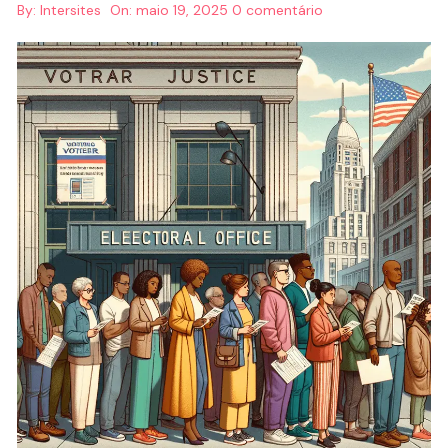
By:
Intersites
On:
maio 19, 2025
0 comentário