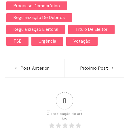
Processo Democrático
Regularização De Débitos
Regularização Eleitoral
Título De Eleitor
TSE
Urgência
Votação
Navegação
Post Anterior
Próximo Post
de
Post
0
Classificação do art
igo