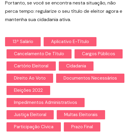
Portanto, se você se encontra nesta situação, não
perca tempo: regularize o seu título de eleitor agora e
mantenha sua cidadania ativa.
13º Salário
Aplicativo E-Título
Cancelamento De Título
Cargos Públicos
Cartório Eleitoral
Cidadania
Direito Ao Voto
Documentos Necessários
Eleições 2022
Impedimentos Administrativos
Justiça Eleitoral
Multas Eleitorais
Participação Cívica
Prazo Final