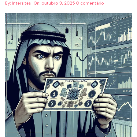
By:
Intersites
On:
outubro 9, 2025
0 comentário