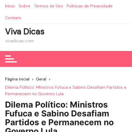
Ir
Início
Sobre
Termos de Uso
Politicas de Privacidade
para
o
Contato
conteúdo
Viva Dicas
vivadicas.com
Página inicial
Geral
Dilema Político: Ministros Fufuca e Sabino Desafiam Partidos e
Permanecem no Governo Lula
Dilema Político: Ministros
Fufuca e Sabino Desafiam
Partidos e Permanecem no
Governo Lula