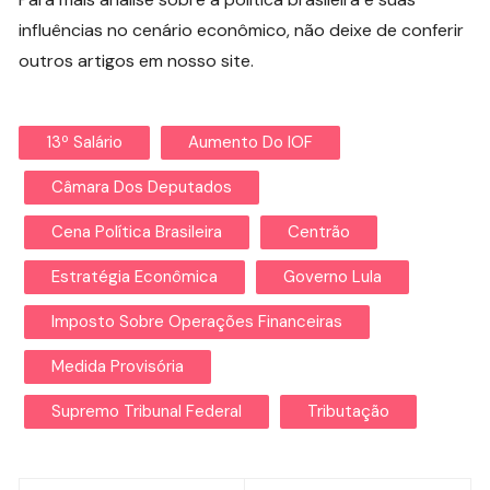
influências no cenário econômico, não deixe de conferir
outros artigos em nosso site.
13º Salário
Aumento Do IOF
Câmara Dos Deputados
Cena Política Brasileira
Centrão
Estratégia Econômica
Governo Lula
Imposto Sobre Operações Financeiras
Medida Provisória
Supremo Tribunal Federal
Tributação