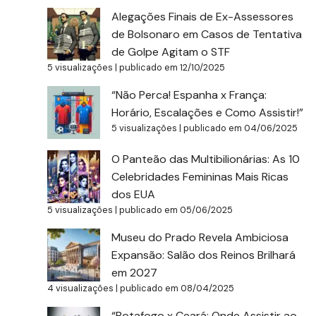
Alegações Finais de Ex-Assessores
de Bolsonaro em Casos de Tentativa
de Golpe Agitam o STF
5 visualizações
|
publicado em 12/10/2025
“Não Perca! Espanha x França:
Horário, Escalações e Como Assistir!”
5 visualizações
|
publicado em 04/06/2025
O Panteão das Multibilionárias: As 10
Celebridades Femininas Mais Ricas
dos EUA
5 visualizações
|
publicado em 05/06/2025
Museu do Prado Revela Ambiciosa
Expansão: Salão dos Reinos Brilhará
em 2027
4 visualizações
|
publicado em 08/04/2025
“Botafogo x Ceará: Onde Assistir ao