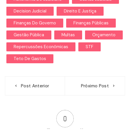
Decision Judicial
Direito E Justiça
Finanças Do Governo
Finanças Públicas
Gestão Pública
Multas
Orçamento
Repercussões Econômicas
STF
Teto De Gastos
Navegação
Post Anterior
Próximo Post
de
Post
0