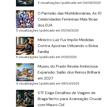
5 visualizações
|
publicado em 04/06/2025
O Panteão das Multibilionárias: As 10
Celebridades Femininas Mais Ricas
dos EUA
5 visualizações
|
publicado em 05/06/2025
Ministro Luiz Fux Impõe Medidas
Contra Apostas Utilizando o Bolsa
Família
5 visualizações
|
publicado em 01/10/2025
Museu do Prado Revela Ambiciosa
Expansão: Salão dos Reinos Brilhará
em 2027
4 visualizações
|
publicado em 08/04/2025
STF Exige Detalhes de Viagem de
Braga Netto para Acareação Crucial
com Mauro Cid