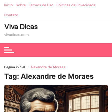
Ir
Início
Sobre
Termos de Uso
Politicas de Privacidade
para
o
Contato
conteúdo
Viva Dicas
vivadicas.com
Página inicial
Alexandre de Moraes
Tag:
Alexandre de Moraes