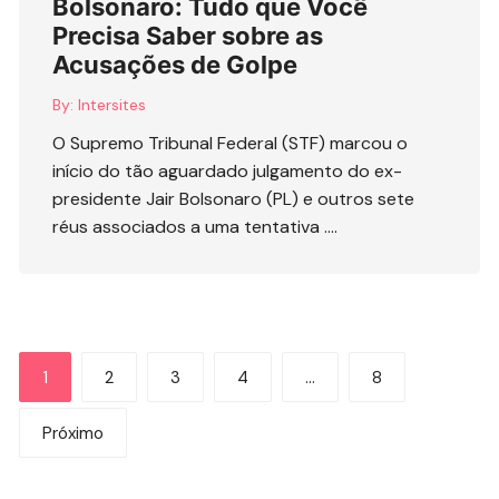
Bolsonaro: Tudo que Você
Precisa Saber sobre as
Acusações de Golpe
By:
Intersites
O Supremo Tribunal Federal (STF) marcou o
início do tão aguardado julgamento do ex-
presidente Jair Bolsonaro (PL) e outros sete
réus associados a uma tentativa ….
Paginação
1
2
3
4
…
8
de
Próximo
posts