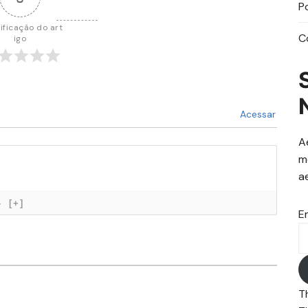
P
ificação do art
C
igo
Acessar
A
m
a
}
[+]
E
T