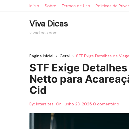
Ir
Início
Sobre
Termos de Uso
Politicas de Priv
para
o
Viva Dicas
conteúdo
vivadicas.com
Página inicial
Geral
STF Exige Detalhes de Viag
STF Exige Detalhes
Netto para Acareaç
Cid
By:
Intersites
On:
junho 23, 2025
0 comentário