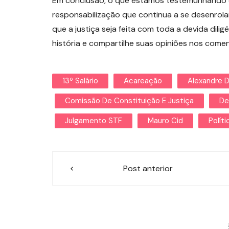
Em conclusão, o que estamos testemunhando é
responsabilização que continua a se desenrola
que a justiça seja feita com toda a devida dili
história e compartilhe suas opiniões nos comen
13º Salário
Acareação
Alexandre 
Comissão De Constituição E Justiça
De
Julgamento STF
Mauro Cid
Políti
Navegação
Post anterior
de
Post