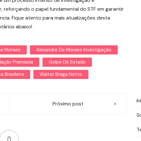
 um processo intenso de investigação e
r, reforçando o papel fundamental do STF em garantir
gência. Fique atento para mais atualizações desta
tários abaixo!
De Moraes
Alexandre De Moraes Investigação
lação Premiada
Golpe De Estado
ca Brasileira
Walter Braga Netto
In
Próximo post
S
T
0