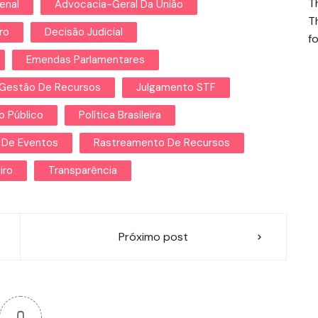
T
enal
Advocacia-Geral Da União
T
ro
Decisão Judicial
fo
Emendas Parlamentares
Gestão De Recursos
Julgamento STF
 Público
Política Brasileira
 De Eventos
Rastreamento De Recursos
iro
Transparência
Próximo post
0