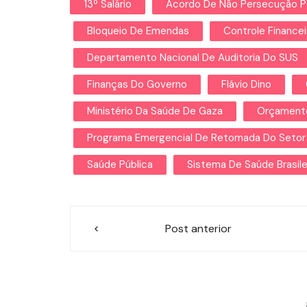
13º Salário
Acordo De Não Persecução P
Bloqueio De Emendas
Controle Financei
Departamento Nacional De Auditoria Do SUS
Finanças Do Governo
Flávio Dino
Ministério Da Saúde De Gaza
Orçamento
Programa Emergencial De Retomada Do Setor
Saúde Pública
Sistema De Saúde Brasile
Navegação
Post anterior
de
Post