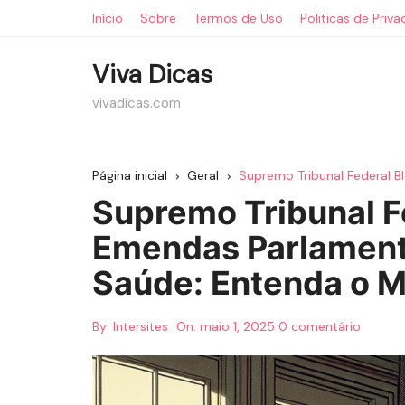
Ir
Início
Sobre
Termos de Uso
Politicas de Priv
para
o
Viva Dicas
conteúdo
vivadicas.com
Página inicial
Geral
Supremo Tribunal Federal B
Supremo Tribunal F
Emendas Parlament
Saúde: Entenda o M
By:
Intersites
On:
maio 1, 2025
0 comentário