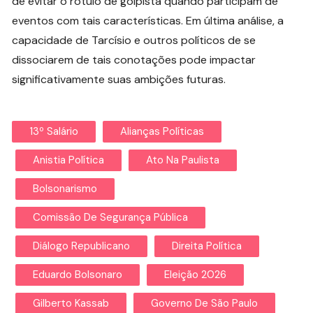
de evitar o rótulo de golpista quando participam de
eventos com tais características. Em última análise, a
capacidade de Tarcísio e outros políticos de se
dissociarem de tais conotações pode impactar
significativamente suas ambições futuras.
13º Salário
Alianças Políticas
Anistia Política
Ato Na Paulista
Bolsonarismo
Comissão De Segurança Pública
Diálogo Republicano
Direita Política
Eduardo Bolsonaro
Eleição 2026
Gilberto Kassab
Governo De São Paulo