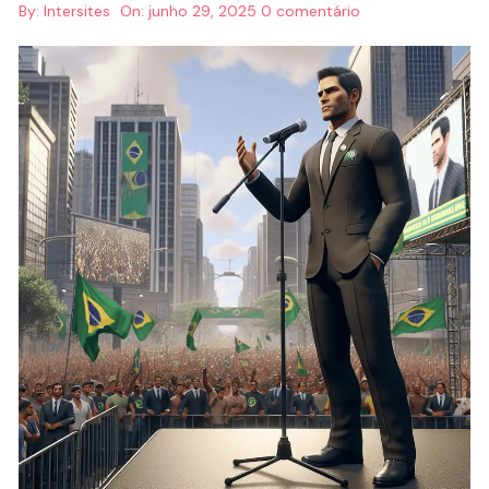
By:
Intersites
On:
junho 29, 2025
0 comentário