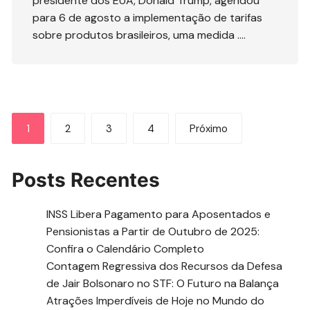
presidente dos EUA, Donald Trump, agendou
para 6 de agosto a implementação de tarifas
sobre produtos brasileiros, uma medida ….
Paginação
1
2
3
4
Próximo
de
posts
Posts Recentes
INSS Libera Pagamento para Aposentados e
Pensionistas a Partir de Outubro de 2025:
Confira o Calendário Completo
Contagem Regressiva dos Recursos da Defesa
de Jair Bolsonaro no STF: O Futuro na Balança
Atrações Imperdíveis de Hoje no Mundo do