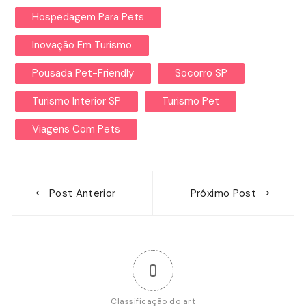
Hospedagem Para Pets
Inovação Em Turismo
Pousada Pet-Friendly
Socorro SP
Turismo Interior SP
Turismo Pet
Viagens Com Pets
Navegação
Post Anterior
Próximo Post
de
Post
0
Classificação do art