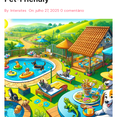
By:
Intersites
On:
julho 27, 2025
0 comentário