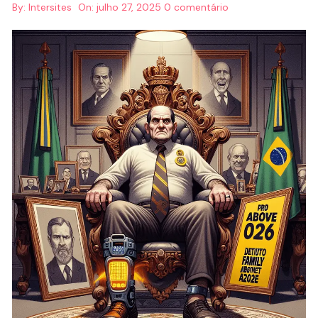
By:
Intersites
On:
julho 27, 2025
0 comentário