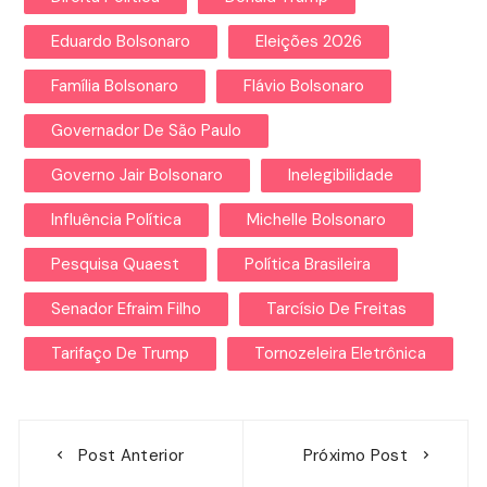
Eduardo Bolsonaro
Eleições 2026
Família Bolsonaro
Flávio Bolsonaro
Governador De São Paulo
Governo Jair Bolsonaro
Inelegibilidade
Influência Política
Michelle Bolsonaro
Pesquisa Quaest
Política Brasileira
Senador Efraim Filho
Tarcísio De Freitas
Tarifaço De Trump
Tornozeleira Eletrônica
Navegação
Post Anterior
Próximo Post
de