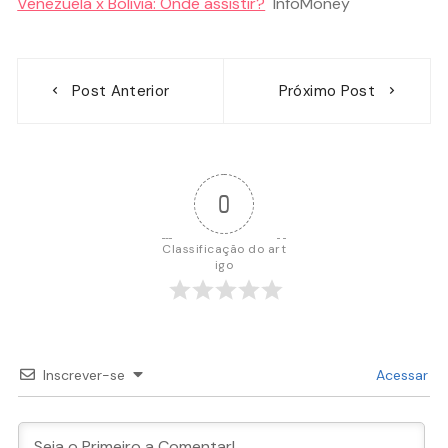
Venezuela x Bolívia: Onde assistir?
InfoMoney
Navegação
Post Anterior
Próximo Post
de
Post
0
Classificação do art
igo
Inscrever-se
Acessar