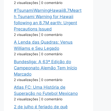
2 visualizações
|
0 comentário
#TsunamiWarningHawaii8.7Meart
h Tsunami Warning for Hawaii
following an 8.7M earth: Urgent
Precautions Issued
2 visualizações
|
0 comentário
A Lenda das Quadras: Venus
Williams e Seu Legado
2 visualizações
|
0 comentário
Bundesliga: A 63ª Edição do
Campeonato Alemão Tem Início
Marcado
2 visualizações
|
0 comentário
Atlas FC: Uma História de
Superação no Futebol Mexicano
2 visualizações
|
0 comentário
2 de julho é feriado de quê