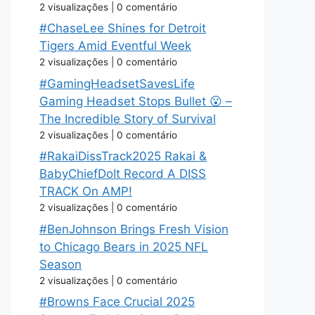
2 visualizações
|
0 comentário
#ChaseLee Shines for Detroit
Tigers Amid Eventful Week
2 visualizações
|
0 comentário
#GamingHeadsetSavesLife
Gaming Headset Stops Bullet 😮 –
The Incredible Story of Survival
2 visualizações
|
0 comentário
#RakaiDissTrack2025 Rakai &
BabyChiefDoIt Record A DISS
TRACK On AMP!
2 visualizações
|
0 comentário
#BenJohnson Brings Fresh Vision
to Chicago Bears in 2025 NFL
Season
2 visualizações
|
0 comentário
#Browns Face Crucial 2025