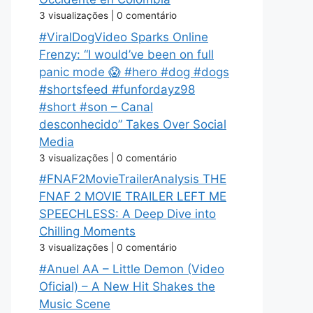
3 visualizações
|
0 comentário
#ViralDogVideo Sparks Online
Frenzy: “I would’ve been on full
panic mode 😱 #hero #dog #dogs
#shortsfeed #funfordayz98
#short #son – Canal
desconhecido” Takes Over Social
Media
3 visualizações
|
0 comentário
#FNAF2MovieTrailerAnalysis THE
FNAF 2 MOVIE TRAILER LEFT ME
SPEECHLESS: A Deep Dive into
Chilling Moments
3 visualizações
|
0 comentário
#Anuel AA – Little Demon (Video
Oficial) – A New Hit Shakes the
Music Scene