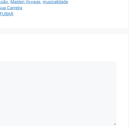
ssão
,
Maiden Voyage
,
musicalidade
ua Carreira
e FUBAR