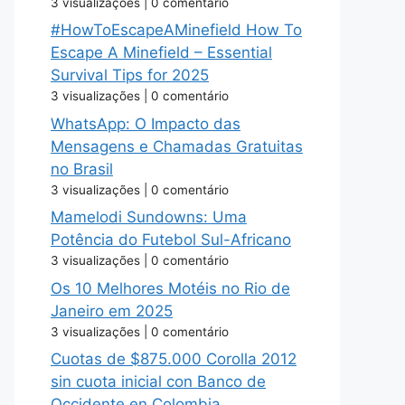
3 visualizações
|
0 comentário
#HowToEscapeAMinefield How To
Escape A Minefield – Essential
Survival Tips for 2025
3 visualizações
|
0 comentário
WhatsApp: O Impacto das
Mensagens e Chamadas Gratuitas
no Brasil
3 visualizações
|
0 comentário
Mamelodi Sundowns: Uma
Potência do Futebol Sul-Africano
3 visualizações
|
0 comentário
Os 10 Melhores Motéis no Rio de
Janeiro em 2025
3 visualizações
|
0 comentário
Cuotas de $875.000 Corolla 2012
sin cuota inicial con Banco de
Occidente en Colombia