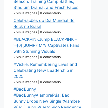
Season: Training Camp Battles,
Stadium Drama, and Fresh Faces
2 visualizações
|
0 comentário
Celebrações do Dia Mundial do
Rock no Brasil
2 visualizações
|
0 comentário
#BLACKPINKJump BLACKPINK –
‘뛰어(JUMP)’ M/V Captivates Fans
with Stunning Visuals
2 visualizações
|
0 comentário
#Vickie: Remembering Lives and
Celebrating New Leadership in
2025
2 visualizações
|
0 comentário
#BadBunny
#BadBunnyAlambrePúa: Bad
Bunny Drops New Single “Alambre
Púa” During Puerto Rico Residency