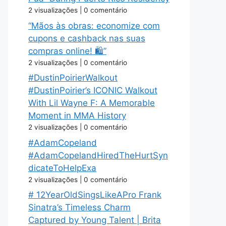
2 visualizações
|
0 comentário
“Mãos às obras: economize com
cupons e cashback nas suas
compras online! 🛍️”
2 visualizações
|
0 comentário
#DustinPoirierWalkout
#DustinPoirier’s ICONIC Walkout
With Lil Wayne F: A Memorable
Moment in MMA History
2 visualizações
|
0 comentário
#AdamCopeland
#AdamCopelandHiredTheHurtSyn
dicateToHelpExa
2 visualizações
|
0 comentário
# 12YearOldSingsLikeAPro Frank
Sinatra’s Timeless Charm
Captured by Young Talent | Brita