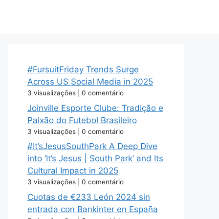
#FursuitFriday Trends Surge
Across US Social Media in 2025
3 visualizações
|
0 comentário
Joinville Esporte Clube: Tradição e
Paixão do Futebol Brasileiro
3 visualizações
|
0 comentário
#It’sJesusSouthPark A Deep Dive
into ‘It’s Jesus | South Park’ and Its
Cultural Impact in 2025
3 visualizações
|
0 comentário
Cuotas de €233 León 2024 sin
entrada con Bankinter en España