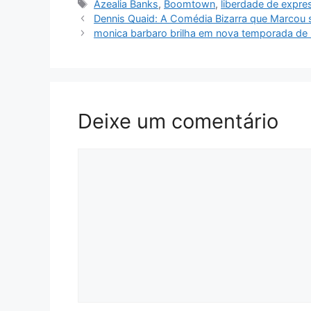
Tags
Azealia Banks
,
Boomtown
,
liberdade de expre
Dennis Quaid: A Comédia Bizarra que Marcou s
monica barbaro brilha em nova temporada d
Deixe um comentário
Comentário