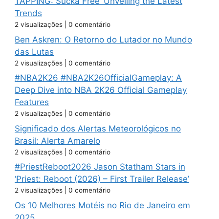
TAPPING: Sucka Free’ Unveiling the Latest
Trends
2 visualizações
|
0 comentário
Ben Askren: O Retorno do Lutador no Mundo
das Lutas
2 visualizações
|
0 comentário
#NBA2K26 #NBA2K26OfficialGameplay: A
Deep Dive into NBA 2K26 Official Gameplay
Features
2 visualizações
|
0 comentário
Significado dos Alertas Meteorológicos no
Brasil: Alerta Amarelo
2 visualizações
|
0 comentário
#PriestReboot2026 Jason Statham Stars in
‘Priest: Reboot (2026) – First Trailer Release’
2 visualizações
|
0 comentário
Os 10 Melhores Motéis no Rio de Janeiro em
2025