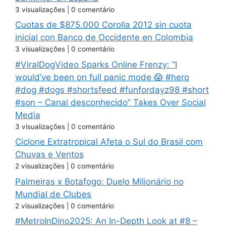
3 visualizações
|
0 comentário
Cuotas de $875.000 Corolla 2012 sin cuota
inicial con Banco de Occidente en Colombia
3 visualizações
|
0 comentário
#ViralDogVideo Sparks Online Frenzy: “I
would’ve been on full panic mode 😱 #hero
#dog #dogs #shortsfeed #funfordayz98 #short
#son – Canal desconhecido” Takes Over Social
Media
3 visualizações
|
0 comentário
Ciclone Extratropical Afeta o Sul do Brasil com
Chuvas e Ventos
2 visualizações
|
0 comentário
Palmeiras x Botafogo: Duelo Milionário no
Mundial de Clubes
2 visualizações
|
0 comentário
#MetroInDino2025: An In-Depth Look at #8 –