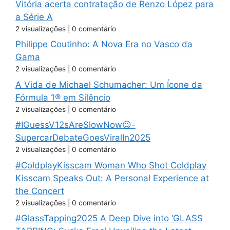
Vitória acerta contratação de Renzo López para
a Série A
2 visualizações
|
0 comentário
Philippe Coutinho: A Nova Era no Vasco da
Gama
2 visualizações
|
0 comentário
A Vida de Michael Schumacher: Um Ícone da
Fórmula 1® em Silêncio
2 visualizações
|
0 comentário
#IGuessV12sAreSlowNow😉-
SupercarDebateGoesViralIn2025
2 visualizações
|
0 comentário
#ColdplayKisscam Woman Who Shot Coldplay
Kisscam Speaks Out: A Personal Experience at
the Concert
2 visualizações
|
0 comentário
#GlassTapping2025 A Deep Dive into ‘GLASS