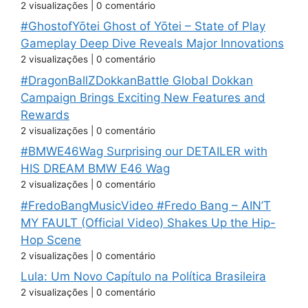
2 visualizações
|
0 comentário
#GhostofYōtei Ghost of Yōtei – State of Play
Gameplay Deep Dive Reveals Major Innovations
2 visualizações
|
0 comentário
#DragonBallZDokkanBattle Global Dokkan
Campaign Brings Exciting New Features and
Rewards
2 visualizações
|
0 comentário
#BMWE46Wag Surprising our DETAILER with
HIS DREAM BMW E46 Wag
2 visualizações
|
0 comentário
#FredoBangMusicVideo #Fredo Bang – AIN’T
MY FAULT (Official Video) Shakes Up the Hip-
Hop Scene
2 visualizações
|
0 comentário
Lula: Um Novo Capítulo na Política Brasileira
2 visualizações
|
0 comentário