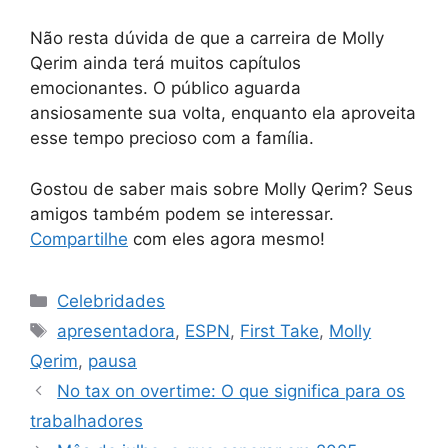
Não resta dúvida de que a carreira de Molly
Qerim ainda terá muitos capítulos
emocionantes. O público aguarda
ansiosamente sua volta, enquanto ela aproveita
esse tempo precioso com a família.
Gostou de saber mais sobre Molly Qerim? Seus
amigos também podem se interessar.
Compartilhe
com eles agora mesmo!
Categorias
Celebridades
Tags
apresentadora
,
ESPN
,
First Take
,
Molly
Qerim
,
pausa
No tax on overtime: O que significa para os
trabalhadores