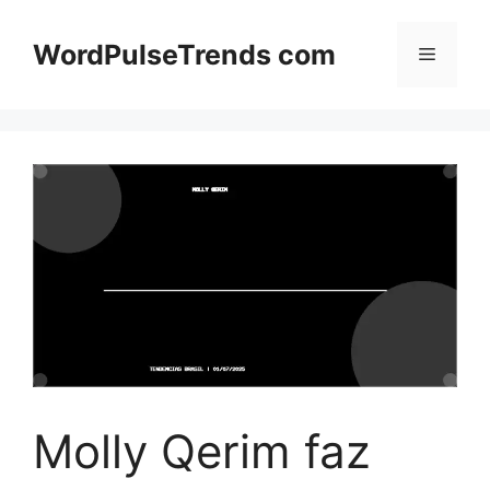
Pular
para
WordPulseTrends com
Menu
o
conteúdo
Molly Qerim faz