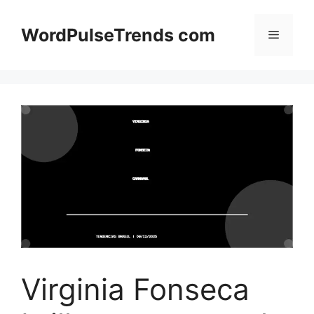
Pular
para
WordPulseTrends com
Menu
o
conteúdo
Virginia Fonseca