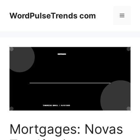
Pular
para
WordPulseTrends com
Menu
o
conteúdo
Mortgages: Novas