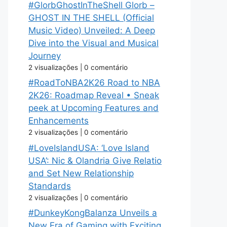
#GlorbGhostInTheShell Glorb –
GHOST IN THE SHELL (Official
Music Video) Unveiled: A Deep
Dive into the Visual and Musical
Journey
2 visualizações
|
0 comentário
#RoadToNBA2K26 Road to NBA
2K26: Roadmap Reveal • Sneak
peek at Upcoming Features and
Enhancements
2 visualizações
|
0 comentário
#LoveIslandUSA: ‘Love Island
USA’: Nic & Olandria Give Relatio
and Set New Relationship
Standards
2 visualizações
|
0 comentário
#DunkeyKongBalanza Unveils a
New Era of Gaming with Exciting