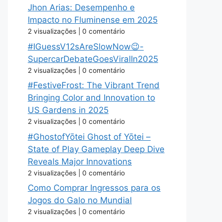
Jhon Arias: Desempenho e
Impacto no Fluminense em 2025
2 visualizações
|
0 comentário
#IGuessV12sAreSlowNow😉-
SupercarDebateGoesViralIn2025
2 visualizações
|
0 comentário
#FestiveFrost: The Vibrant Trend
Bringing Color and Innovation to
US Gardens in 2025
2 visualizações
|
0 comentário
#GhostofYōtei Ghost of Yōtei –
State of Play Gameplay Deep Dive
Reveals Major Innovations
2 visualizações
|
0 comentário
Como Comprar Ingressos para os
Jogos do Galo no Mundial
2 visualizações
|
0 comentário