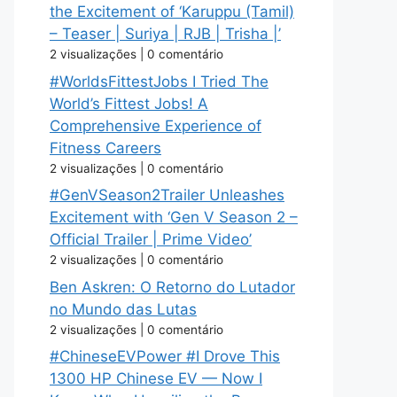
the Excitement of ‘Karuppu (Tamil)
– Teaser | Suriya | RJB | Trisha |’
2 visualizações
|
0 comentário
#WorldsFittestJobs I Tried The
World’s Fittest Jobs! A
Comprehensive Experience of
Fitness Careers
2 visualizações
|
0 comentário
#GenVSeason2Trailer Unleashes
Excitement with ‘Gen V Season 2 –
Official Trailer | Prime Video’
2 visualizações
|
0 comentário
Ben Askren: O Retorno do Lutador
no Mundo das Lutas
2 visualizações
|
0 comentário
#ChineseEVPower #I Drove This
1300 HP Chinese EV — Now I