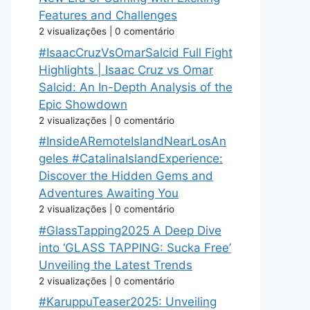
Features and Challenges
2 visualizações
|
0 comentário
#IsaacCruzVsOmarSalcid Full Fight
Highlights | Isaac Cruz vs Omar
Salcid: An In-Depth Analysis of the
Epic Showdown
2 visualizações
|
0 comentário
#InsideARemoteIslandNearLosAn
geles #CatalinaIslandExperience:
Discover the Hidden Gems and
Adventures Awaiting You
2 visualizações
|
0 comentário
#GlassTapping2025 A Deep Dive
into ‘GLASS TAPPING: Sucka Free’
Unveiling the Latest Trends
2 visualizações
|
0 comentário
#KaruppuTeaser2025: Unveiling