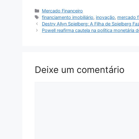
Categorias
Mercado Financeiro
Tags
financiamento imobiliário
,
inovação
,
mercado f
Destry Allyn Spielberg: A Filha de Spielberg Fa
Powell reafirma cautela na política monetária
Deixe um comentário
Comentário