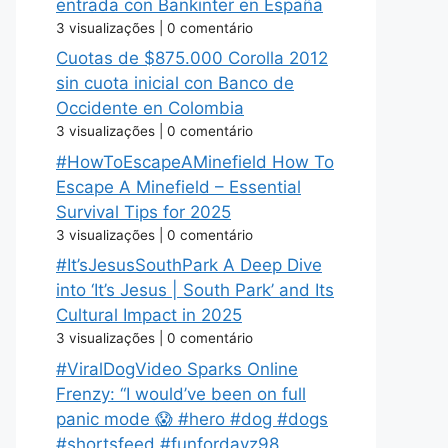
entrada con Bankinter en España
3 visualizações
|
0 comentário
Cuotas de $875.000 Corolla 2012
sin cuota inicial con Banco de
Occidente en Colombia
3 visualizações
|
0 comentário
#HowToEscapeAMinefield How To
Escape A Minefield – Essential
Survival Tips for 2025
3 visualizações
|
0 comentário
#It’sJesusSouthPark A Deep Dive
into ‘It’s Jesus | South Park’ and Its
Cultural Impact in 2025
3 visualizações
|
0 comentário
#ViralDogVideo Sparks Online
Frenzy: “I would’ve been on full
panic mode 😱 #hero #dog #dogs
#shortsfeed #funfordayz98