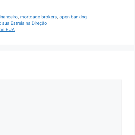
inanceiro
,
mortgage brokers
,
open banking
z sua Estreia na Direção
 dos EUA