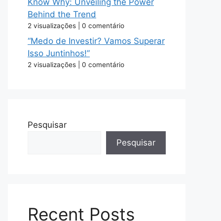
Know Why: Unveiling the Power
Behind the Trend
2 visualizações
|
0 comentário
“Medo de Investir? Vamos Superar
Isso Juntinhos!”
2 visualizações
|
0 comentário
Pesquisar
Pesquisar
Recent Posts