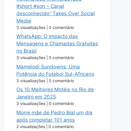
#short #son – Canal
desconhecido” Takes Over Social
Media
3 visualizações
|
0 comentário
WhatsApp: O Impacto das
Mensagens e Chamadas Gratuitas
no Brasil
3 visualizações
|
0 comentário
Mamelodi Sundowns: Uma
Potência do Futebol Sul-Africano
3 visualizações
|
0 comentário
Os 10 Melhores Motéis no Rio de
Janeiro em 2025
3 visualizações
|
0 comentário
Morre mãe de Pedro Bial um dia
após completar 101 anos
2 visualizações
|
0 comentário