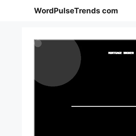
Pular
WordPulseTrends com
para
o
conteúdo