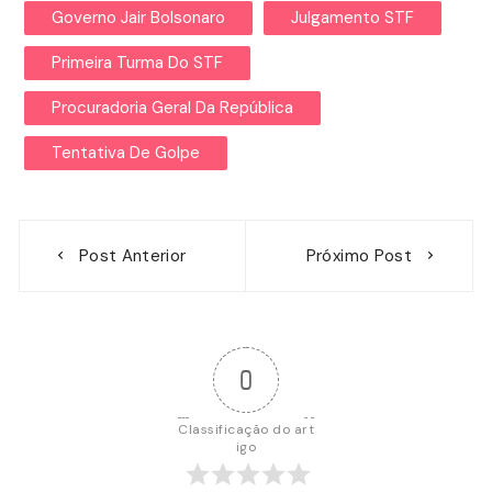
Governo Jair Bolsonaro
Julgamento STF
Primeira Turma Do STF
Procuradoria Geral Da República
Tentativa De Golpe
Navegação
Post Anterior
Próximo Post
de
Post
0
Classificação do art
igo