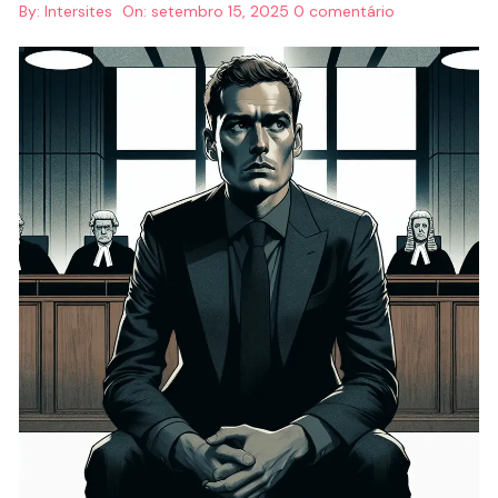
By:
Intersites
On:
setembro 15, 2025
0 comentário