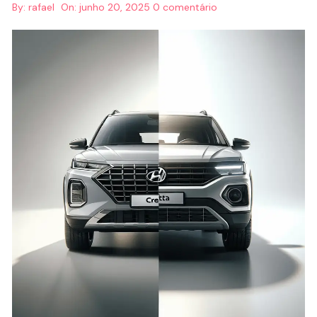
By:
rafael
On:
junho 20, 2025
0 comentário