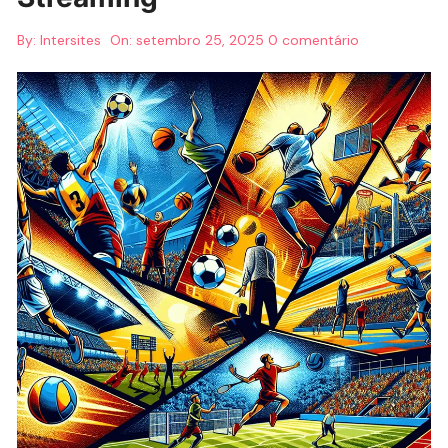
By:
Intersites
On:
setembro 25, 2025
0 comentário