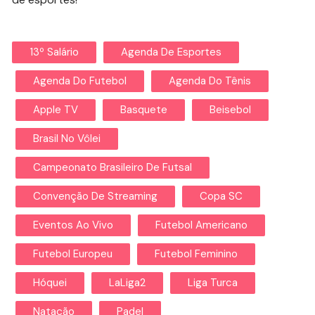
13º Salário
Agenda De Esportes
Agenda Do Futebol
Agenda Do Tênis
Apple TV
Basquete
Beisebol
Brasil No Vôlei
Campeonato Brasileiro De Futsal
Convenção De Streaming
Copa SC
Eventos Ao Vivo
Futebol Americano
Futebol Europeu
Futebol Feminino
Hóquei
LaLiga2
Liga Turca
Natação
Padel