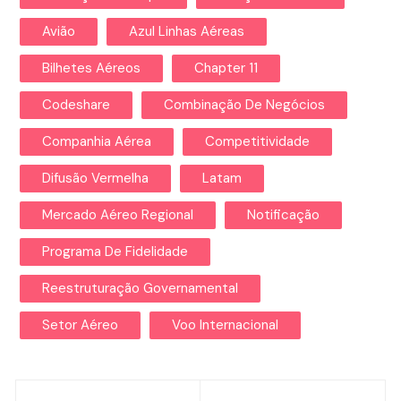
Avião
Azul Linhas Aéreas
Bilhetes Aéreos
Chapter 11
Codeshare
Combinação De Negócios
Companhia Aérea
Competitividade
Difusão Vermelha
Latam
Mercado Aéreo Regional
Notificação
Programa De Fidelidade
Reestruturação Governamental
Setor Aéreo
Voo Internacional
Navegação