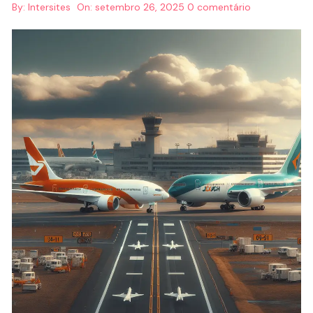
By:
Intersites
On:
setembro 26, 2025
0 comentário